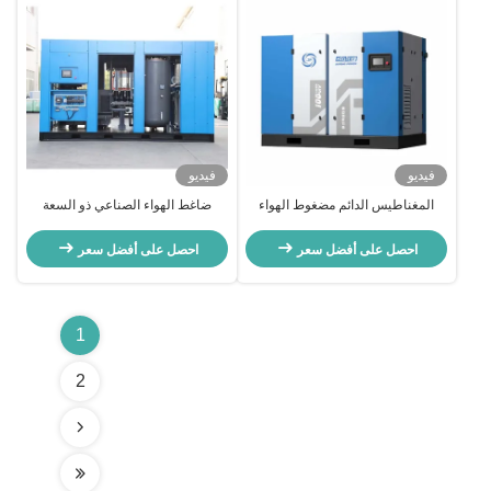
فيديو
فيديو
المغناطيس الدائم مضغوط الهواء
ضاغط الهواء الصناعي ذو السعة
مزدوج المراحل IP65 أفقي 380V /
الكبيرة (280 كيلوواط ، 2 كيلو فولت)
50Hz
- لأنظمة الهواء في المصانع عالية
احصل على أفضل سعر
احصل على أفضل سعر
الضغط
1
2