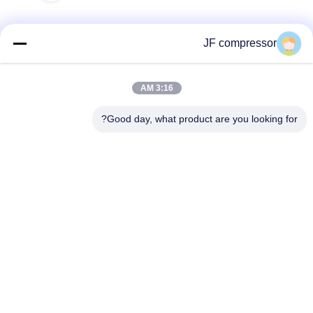
JF compressor
اتصال سريع
3:16 AM
العنوان
Good day, what product are you looking for?
رقم 99 شارع شينغتشو، منطقة هويشان، مدينة ووشي، مقاطعة
جيانغسو، الصين
الهاتف
86-21-56420500
البريد الإلكتروني
Jordan@gdjufeng.cn
سياسة الخصوصية
|
خريطة الموقع
| الصين جودة جيدة ضاغط هواء