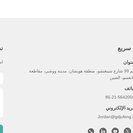
 سريع
نش
عنوان
اش
رقم 99 شارع شينغتشو، منطقة هويشان، مدينة ووشي، مقاطعة
انغسو، الصين
هاتف
86-21-564205
ريد الإلكتروني
Jordan@gdjufeng.