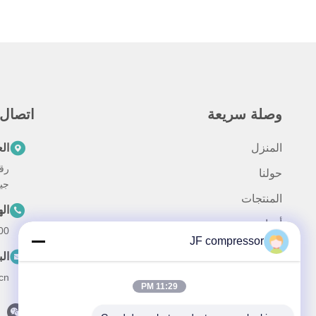
وصلة سريعة
اتصال
المنزل
ال
حولنا
جي
المنتجات
ال
أخبار
00
JF compressor
القضايا
الب
اتصل بنا
cn
11:29 PM