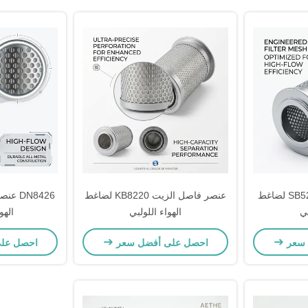
عنصر فاصل الزيت SB521 لضاغط
عنصر فاصل الزيت KB8220 لضاغط
N8426
بي
الهواء اللولبي
الهو
 سعر
احصل على أفضل سعر
احصل عل