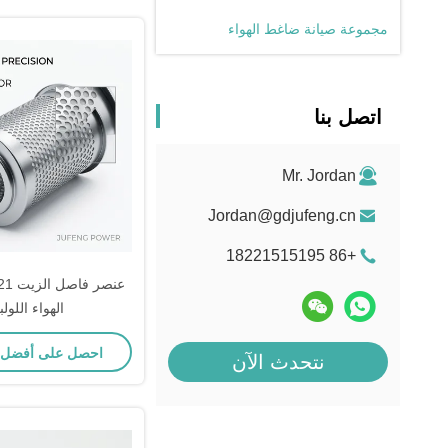
مجموعة صيانة ضاغط الهواء
اتصل بنا
Mr. Jordan
Jordan@gdjufeng.cn
+86 18221515195
الهواء اللول
احصل على أفضل
نتحدث الآن