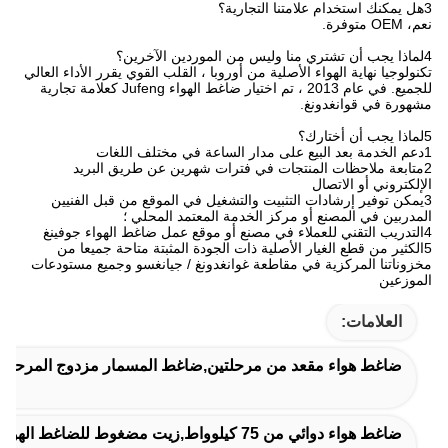
3هل يمكنك استخدام علامتنا التجارية؟
نعم، OEM متوفرة.
4لماذا يجب أن تشتري منا وليس من الموردين الآخرين؟
تكنولوجيا نهاية الهواء الأصلية من أوروبا ، القلب القوي يقرر الأداء العالي
للجميع. في عام 2013 ، تم اختيار ضاغط الهواء Jufeng كعلامة تجارية
مشهورة في قوانغدونغ.
5لماذا يجب أن أختارك؟
1دعم الخدمة بعد البيع على مدار الساعة في مختلف اللغات
2متابعة ملاحظات المنتجات في فترات شهرين عن طريق البريد
الإلكتروني أو الاتصال
3يمكن توفير إرشادات التثبيت والتشغيل في الموقع من قبل الفنيين
المدربين في المصنع أو مركز الخدمة المعتمد المحلي ؛
4التدريب التقني للعملاء في مصنع أو موقع عمل ضاغط الهواء جوفينغ
5الكثير من قطع الغيار الأصلية ذات الجودة المثبتة متاحة جميعا من
مخزوناتنا المركزية في مقاطعة غوانغدونغ / جيانغسو وجميع مستودعات
الموزعين
العلامات:
ضاغط هواء مقعد من مرحلتين,ضاغط المسمار مزدوج المرحلة,ضا
ضاغط هواء دوائي من 75 كيلوواط,زيت مضغوط للضاغط الهوائي الصيدلاني,ضاغط مسدس مزدوج المرحلة بمحقن زيت بقوة 100 حصان