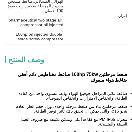
الهوائي الصيدلاني,ضاغط مسدس 
مزدوج المرحلة بمحقن زيت بقوة 
100 حصان
إبراز:
, 
pharmaceutical two stage air 
compressor oil injected
, 
100hp oil injected double 
stage screw compressor
وصف المنتج
ضغط مرحلتين 100hp 75kw ضاغط مغناطيس دائم أفقي
ضاغط هواء ملفوف
ضاغط ثنائي المراحل جوفينغ الهواء نهاية، مستوى واحد من كفاءة
الطاقة، وانخفاض الاهتزازات وانخفاض الضوضاء.
ضغط مرحلتين بدلا من ضغط مرحلة واحدة، وزاد حجم الغاز العادم
بنحو 15٪، والتي يمكن أن تحقق 15٪ تأثير توفير الطاقة.
محرك PM IP65 مع كفاءة أعلى ويمكن تكييفه مع ظروف العمل
السيئة والمتسخة.