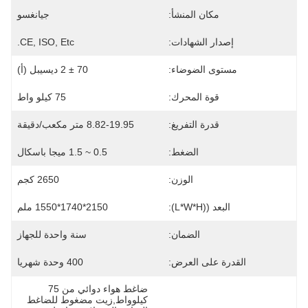
مكان المنشأ:
جيانغسو
إصدار الشهادات:
CE, ISO, Etc.
مستوى الضوضاء:
70 ± 2 ديسيبل (أ)
قوة المحرك:
75 كيلو واط
قدرة التفريغ:
8.82-19.95 متر مكعب/دقيقة
الضغط:
0.5 ~ 1.5 ميجا باسكال
الوزن:
2650 كجم
البعد ((L*W*H):
2150*1740*1550 ملم
الضمان:
سنة واحدة للجهاز
القدرة على العرض:
400 وحدة شهريا
ضاغط هواء دوائي من 75 
كيلوواط,زيت مضغوط للضاغط 