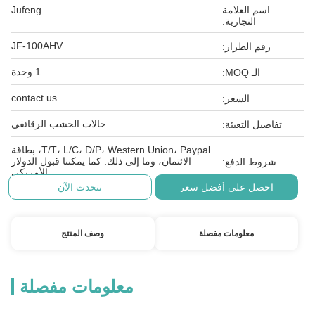
اسم العلامة
Jufeng
التجارية:
JF-100AHV
رقم الطراز:
1 وحدة
الـ MOQ:
contact us
السعر:
حالات الخشب الرقائقي
تفاصيل التعبئة:
T/T، L/C، D/P، Western Union، Paypal، بطاقة
الائتمان، وما إلى ذلك. كما يمكننا قبول الدولار
شروط الدفع:
الأمريكي
احصل على أفضل سعر
نتحدث الآن
معلومات مفصلة
وصف المنتج
معلومات مفصلة