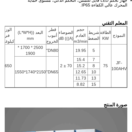
جهاز تحكم LED قابل لللمس، التحكم الذكي، مستوى حماية
المحرك عالي الكفاءة IP65.
المعلم التقني
حجم
قطر
الوزن
الطاقة
شريط
الضوضاء
البعد ((L*W*H)
النموذج
العادم
أنبوب
في
KW
الضغط
dB (((A)
mm
m3/min
الخروج
كيلوغرام
2500 * 1700 *
DN80"
19.95
5
1900
15.4
7
JF-
2650
70 ± 2
15.2
8
75
100AHV
2150*1740*1550
DN65"
12.65
10
11.73
13
8.82
15
صورة المنتج