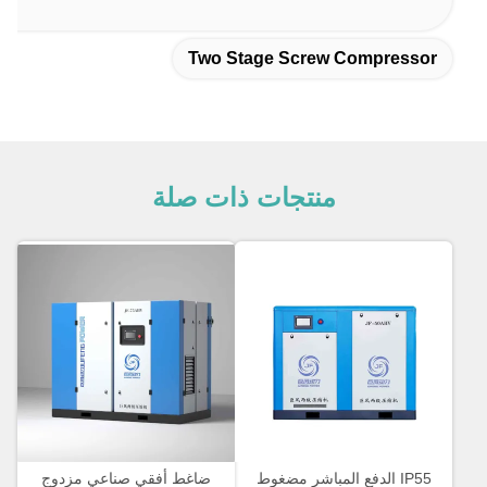
Two Stage Screw Compressor
منتجات ذات صلة
IP55 الدفع المباشر مضغوط
ضاغط أفقي صناعي مزدوج