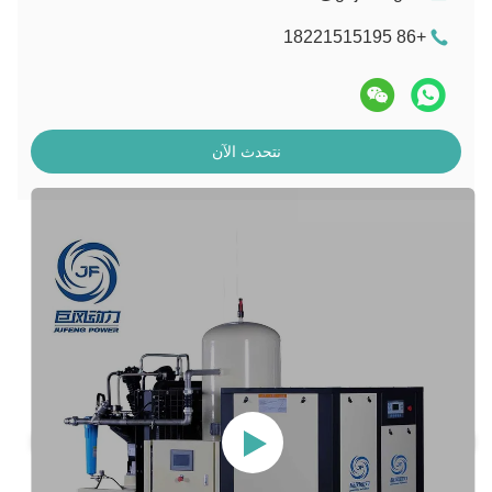
+86 18221515195
نتحدث الآن