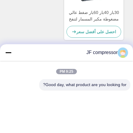
30بار 40بار 60بار ضغط عالي
مضغوطة مكبر المسمار لتنفخ
زجاجات بي تي
احصل على أفضل سعر
JF compressor
اتصال سريع
9:25 PM
العنوان
Good day, what product are you looking for?
رقم 99 شارع شينغتشو، منطقة هويشان، مدينة ووشي، مقاطعة
جيانغسو، الصين
الهاتف
86-21-56420500
البريد الإلكتروني