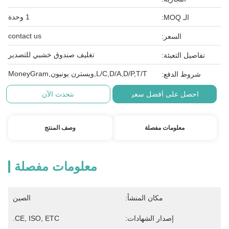
1 وحدة
الـ MOQ:
contact us
السعر:
تغليف صندوق خشبي للتصدير
تفاصيل التعبئة:
L/C,D/A,D/P,T/T,ويسترن يونيون,MoneyGram
شروط الدفع:
احصل على أفضل سعر
نتحدث الآن
معلومات مفصلة
وصف المنتج
معلومات مفصلة
مكان المنشأ:
الصين
إصدار الشهادات:
CE, ISO, ETC.