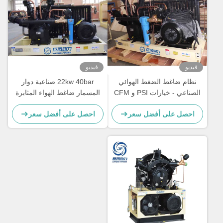
فيديو
فيديو
نظام ضاغط الضغط الهوائي
22kw 40bar صناعية دوار
الصناعي - خيارات PSI و CFM
المسمار ضاغط الهواء المثابرة
المخصصة متاحة
الضغط العالي مكبر الهواء
احصل على أفضل سعر
احصل على أفضل سعر