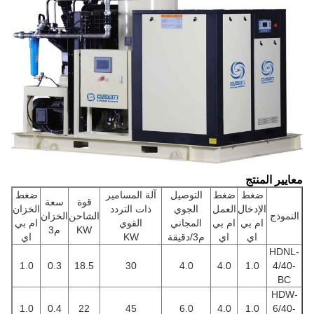
معايير المنتج
ضغط
ضغط
التوصيل
آلة المسامير
ضغط
قوة
سعة
الإدخال
العمل
الجوي
ذات التردد
الخزان
النموذج
الشاحن
الخزان
ام بي
ام بي
المجاني
القوي
ام بي
KW
م3
اي
اي
م3/دقيقة
KW
اي
HDNL-
1.0
0.3
18.5
30
4.0
4.0
1.0
4/40-
BC
HDW-
1.0
0.4
22
45
6.0
4.0
1.0
6/40-