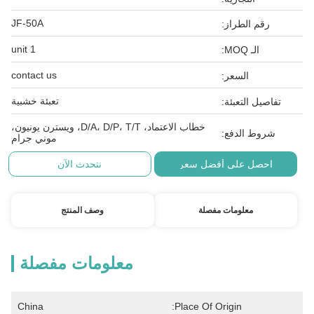
JF-50A
رقم الطراز:
1 unit
الـ MOQ:
contact us
السعر:
تعبئة خشبية
تفاصيل التعبئة:
خطاب الاعتماد، D/A، D/P، T/T، ويسترن يونيون،
شروط الدفع:
موني جرام
احصل على أفضل سعر
نتحدث الآن
معلومات مفصلة
وصف المنتج
معلومات مفصلة
China
Place Of Origin: