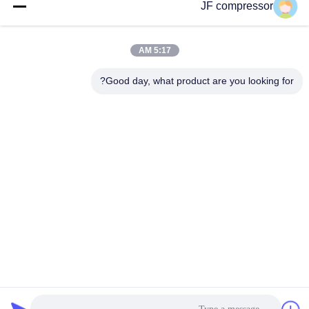
JF compressor
اتصال سريع
5:17 AM
العنوان
Good day, what product are you looking for?
رقم 99 شارع شينغتشو، منطقة هويشان، مدينة ووشي، مقاطعة
جيانغسو، الصين
الهاتف
86-21-56420500
البريد الإلكتروني
Jordan@gdjufeng.cn
سياسة الخصوصية
|
خريطة الموقع
| الصين جودة جيدة ضاغط هواء
لولبي مدفوع مباشرة المورد. حقوق الطبع والنشر © 2024-2026
Jiangsu Jufeng Machinery Manufacturing Co., LTD . كل الحقوق