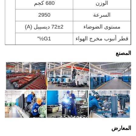
الوزن
680 كجم
السرعة
2950
مستوى الضوضاء
72±2 ديسيبل (A)
قطر أنبوب مخرج الهواء
G1½''
المصنع
المعارض