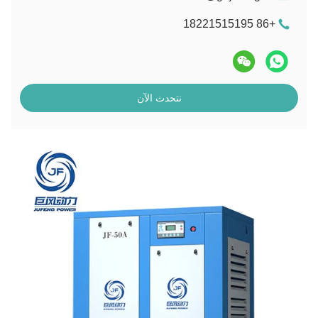
+86 18221515195
نتحدث الآن