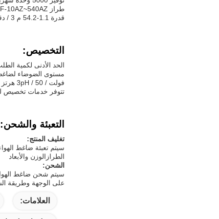
توفير 5000 وحدة شهرياً، يمكن للعملاء التأكد من التسليم في الوقت المناسب.
قدرة 1.1-54.2 م 3 / دقيقة.مستوى الضوضاء من ضاغط الهواء هذا يتراوح من 65-72 ديبليو (((A، مما يجعلها مناسبة للاستخدام في مجموعة متنوعة من السيناريوهات.
التخصيص:
الحد الأدنى لكمية الطلب هو 1، والأسعار متوفرة عند الاتصال بنا. تتضمن تفاصيل التعبئة وقيود التسليم عادة 3-7 أيام عمل.قدرتنا على التو
فولت / 3pH / 50 هرتز واستخدام الزيت المعدني كزيت التشحيمطاقة المحرك تتراوح بين 7.5-400 كيلوواط
تتوفر خدمات تخصيص لتلب
التعبئة والشحن:
تغليف المنتج:
سيتم تعبئة ضاغط الهوا
الطرازالوزن والأبعاد
الشحن:
سيتم شحن ضاغط الهواء
على الوجهة وطريقة الش
العلامات: