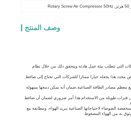
Rotary Screw Air Compressor 50Hz
, 
وصف المنتج
كات التي تتطلب بيئة عمل هادئة.ويتحقق ذلك من خلال نظام
 محدد.هذا يجعله خيارا ممتازا للشركات التي تحتاج إلى ضاغط
يتطلب 380 فولت / 3pH / 50 هرتز وهذا يجعله متوافق مع معظم مصادر الطاقة الصناعية،ضمان أنه يمكن دمجها بسهولة
خلال فترات طويلة من الاستخدام.هذا أمر ضروري لضمان أن ضاغط
.
فضة الضوضاء لاحتياجاتها الصناعية.تبريد الهواء، ومطابقة مع
ثوق به من الهواء المضغوط.