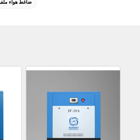
ضاغط هواء ملفوف دواري 380 فولت,ضاغط ال