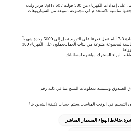
طراز JF-10AZ~540AZ لديه قوة محرك من 7.5-400 كيلوواط ويتم تكوينه ليكون ثابتًا. تم تصميمه للعمل على إمدادات الكهرباء من 380 فولت / 3pH / 50 هرتز ولديه
مستوى الضوضاء لضاغطات الهواء المسمارية الصناعية لدينا يتراوح من 65-72 DB (((A) ، مما يجعلها مناسبة لمجموعة متنوعة من بيئات العمل.يعملون على الكهرباء 380
اغط الهواء المتحرك مباشرة لمتطلباتك.
ق الصندوق وتسميته بمعلومات المنتج،بما في ذلك رقم
 التسليم في الوقت المناسب.سيتم حساب تكلفة الشحن بناءً
رة,ضاغط الهواء المسمار المباشر