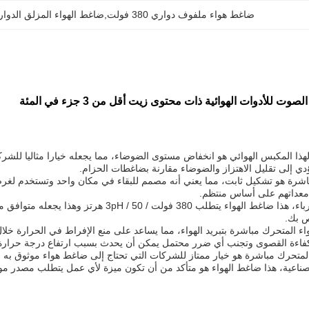
ضاغط هواء ملفوف دواري 380 فولت,ضاغط الهواء المزلق الدوار 50 هرتز
للأدوات الهوائية ذات محتوى زيت أقل من 3 جزء في المئة
لهذا المكبس الهوائي هو انخفاض مستوى الضوضاء، مما يجعله خيارا مثاليا للشر
يؤدي إلى تقليل الاهتزاز والضوضاء مقارنة بضاغطات الحزام.
اشرة هو تشكيل ثابت، مما يعني أنه مصمم للبقاء في مكان واحد وتستخدم لغرض
 معداتهم على أساس منتظم.
عندما يتعلق الأمر بالكهرباء، هذا ضاغط الهواء 
ص بك.
واء المتحرك مباشرة بتبريد الهواء، مما يساعد على منع الإفراط في الحرارة 
فاءة القصوى وتجنب أي ضرر محتمل يمكن أن يحدث بسبب ارتفاع درجة حرارة
لمتحرك مباشرة هو خيار ممتاز للشركات التي تحتاج إلى ضاغط هواء موثوق به منخ
ناعية، هذا ضاغط الهواء هو متأكد من أن تكون ميزة لأي عمل يتطلب مصدر مو