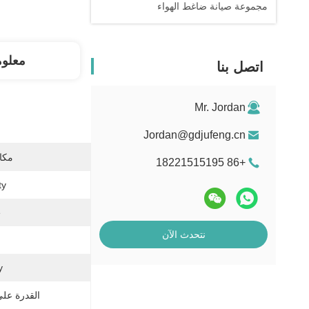
مجموعة صيانة ضاغط الهواء
معلو
اتصل بنا
Mr. Jordan
Jordan@gdjufeng.cn
مكان
+86 18221515195
y:
:
نتحدث الآن
:
القدرة عل