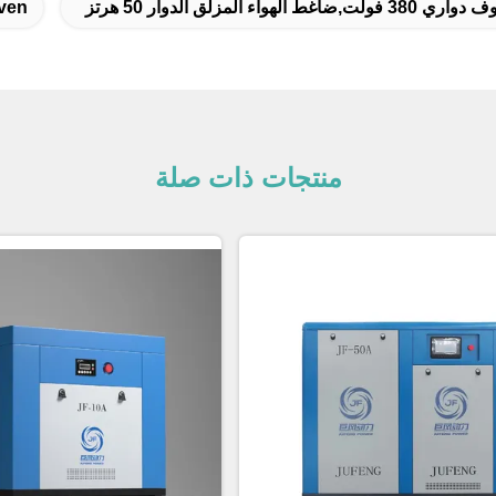
هواء المزلق الدوار 50 هرتز
iven
منتجات ذات صلة