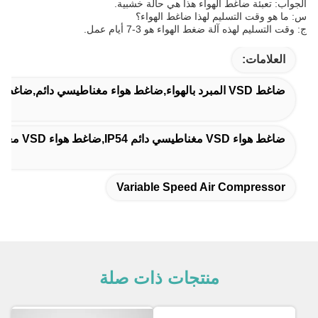
الجواب: تعبئة ضاغط الهواء هذا هي حالة خشبية.
س: ما هو وقت التسليم لهذا ضاغط الهواء؟
ج: وقت التسليم لهذه آلة ضغط الهواء هو 3-7 أيام عمل.
العلامات:
ضاغط VSD المبرد بالهواء,ضاغط هواء مغناطيسي دائم,ضاغط هواء متغير السرعة
ضاغط هواء VSD مغناطيسي دائم IP54,ضاغط هواء VSD مغناطيسي دائم 15KW,آلة ضاغطة المسمار المبردة بالهواء
Variable Speed Air Compressor
منتجات ذات صلة