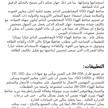
استخدامها وصيانتها، بما في ذلك جهاز تحكم ذكي يسمح بالتحكم الدقيق
في أداء الضاغط.
ضاغط الهواء VSD المغناطيسي الدائم معتمد لتلبية أعلى معايير الجودة
والسلامة.ضمان استيفاء جميع المعايير الأوروبية والدولية ذات الصلة.
تم تصميم ضاغط الهواء VSD المغناطيسي الدائم لتكون سهلة الصيانة، مع
تكاليف صيانة منخفضة. جهاز التحكم الذكي يجعل من السهل تشخيص
وإصلاح أي مشاكل قد تنشأ،في حين أن بناءه القوي يضمن أنه يمكن أن
تتحمل صعوبات الاستخدام اليومي.
بشكل عام ، يعد ضاغط الهواء VSD المغناطيسي الدائم خيارًا ممتازًا
للتطبيقات الصناعية التي تتطلب ضاغطًا هوائيًا عالي الأداء وكفاءة الطاقة
وموثوق به.مزيجها من القوة، والكفاءة، وسهولة الاستخدام تجعله خيارا
مثاليا للشركات التي تسعى لتحسين إنتاجيتها مع تقليل تكاليف الطاقة.
التطبيقات:
تم تصنيع طراز JM-20A في الصين ويأتي مع شهادات مثل CE، ISO
9001، و ISO 14001، مما يضمن أن تلبي أعلى معايير الجودة.ويمكن
للمشترين المهتمين الاتصال بنا للحصول على معلومات الأسعار والتسليم.
ضاغط الهواء JM-20A مناسب لمجموعة واسعة من التطبيقات
والسيناريوهاتتوفير أنظمة تبريد موثوقة وفعالة للسياراتطريقة تبريد ضاغط
الهواء بتبريد الهواء تضمن أنه يعمل بشكل مثالي ، حتى في درجات
الحرارة العالية ، مما يجعله مثالي في المناخات الحارة.
يمكن استخدام JM-20A أيضًا في بيئات التصنيع والإنتاج ، حيث يمكنه