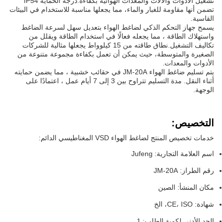
تشغيل الأدوات والآلات والمعدات الهوائية بكفاءة.درجة الحماية IP54
تضمن أنها مقاومة للغبار والماء، مما يجعلها مناسبة للاستخدام في البيئات
القاسية.
يسمح جهاز التحكم الذكي لضاغط الهواء بتعديل سهل لسرعة الضاغط
واستهلاك الطاقة ، مما يجعله فعالًا في استخدام الطاقة ويقلل من
تكاليف التشغيل.نطاق طاقته من 15 كيلوواط يجعلها مثالية للشركات
الصغيرة والمتوسطة، حيث يمكن أن تعمل بكفاءة مجموعة متنوعة من
الأدوات والمعدات.
يتم تسليم ضاغط الهواء JM-20A في حقائب خشبية ، مما يضمن حمايته
أثناء النقل. مدة التسليم تتراوح بين 3 إلى 7 أيام عمل ، اعتمادًا على
الوجهة.
التخصيص:
خدمات تخصيص المنتج لضاغط الهواء VSD المغناطيسي الدائم:
اسم العلامة التجارية: Jufeng
رقم الطراز: JM-20A
مكان المنشأ: الصين
شهادة: CE، ISO، الخ
الحد الأدنى لكمية الطلب: 1