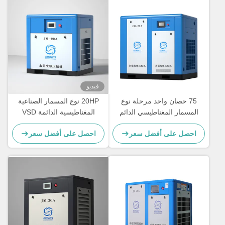
فيديو
75 حصان واحد مرحلة نوع
20HP نوع المسمار الصناعية
المسمار المغناطيسي الدائم
المغناطيسية الدائمة VSD
VSD ضاغط الهواء 55 كيلوواط
ضاغط الهواء 15kw الهواء تبريد
احصل على أفضل سعر
احصل على أفضل سعر