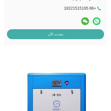
+86 18221515195
نتحدث الآن