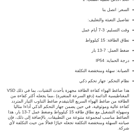
السعر: اتصل بنا
تفاصيل التعبئة والتغليف:
وقت التسليم: 3-7 أيام عمل
نطاق الطاقة: 15 كيلوواط
ضغط العمل: 7-13 بار
درجة الحماية: IP54
الصيانة: سهلة ومنخفضة التكلفة
نظام التحكم: جهاز تحكم ذكي
هذا ضاغط الهواء كفاءة الطاقة مجهزة بأحدث التقنيات، بما في ذلك VSD
المغناطيسية الدائمة (دفع السرعة المتغيرة) ،مما يجعله أكثر كفاءة من
الطاقة من ضاغط الهواء السريع الثابتيقدم ضاغط التناوب التيار المتردد
كفاءة عالية وموثوقية، في حين يضمن جهاز التحكم الذكي أداءا مثاليا
وسهولة التشغيل.مع نطاق طاقة 15 كيلوواط وضغط عمل 7-13 بار، هذا
الضاغط مناسب لمجموعة متنوعة من التطبيقات. بالإضافة إلى ذلك، فإن
صيانته السهلة ومنخفضة التكلفة تجعله خيارًا فعالًا من حيث التكلفة لأي
شركة.