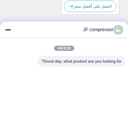
- 132KW معتمد CE
احصل على أفضل سعر
JF compressor
اتصال سريع
8:50 AM
العنوان
رقم 99 شارع شينغتشو، منطقة هويشان، مدينة ووشي، مقاطعة
Good day, what product are you looking for?
جيانغسو، الصين
الهاتف
86-21-56420500
البريد الإلكتروني
Jordan@gdjufeng.cn