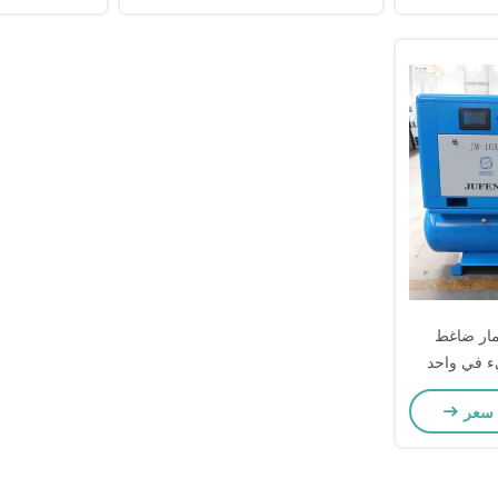
لمسمار ضاغط
ل شيء في واحد
ن الهواء
 سعر