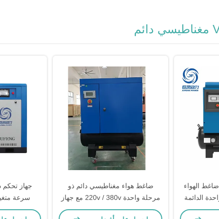
8-16bar 10hp 22 ضاغط الهواء
ضاغط هواء مغناطيسي دائم ذو
جهاز تحكم 
احدة الدائمة
مرحلة واحدة 220v / 380v مع جهاز
سرعة متغيرة
المغناطيس المسمار مع 490-980 لتر
تحكم ذكي JD-10AT لسهولة