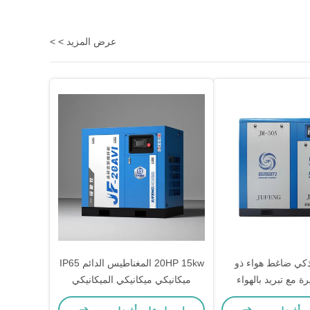
عرض المزيد > >
ذكي ضاغط هواء ذو
20HP 15kw المغناطيس الدائم IP65
 مع تبريد بالهواء
ميكانيكي ميكانيكي الميكانيكي