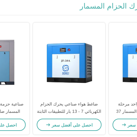
 الحزام المسمار
 هواء 50HP واحد مرحلة
ضاغط هواء صناعي يحرك الحزام
صناعية حزمة 
محمول حزام محرك المسمار 37
الكهربائي 7 - 13 بار للتطبيقات الثابتة
7.4Mpa الضغ
 سعر
احصل على أفضل سعر
احصل عل