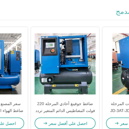
مدمج
ت المرحلة
ضاغط جوفينغ أحادي المرحلة 220
JD-3AT-JD-12
فولت المغناطيس الدائم المتغير تردد
ضاغط الهواء الم
5HP 6HP
المسمار الهواء مع طريقة تبريد الهواء
 سعر
احصل على أفضل سعر
احصل عل