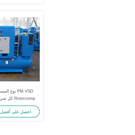
PM VSD نوع ا
Rotorcomp ك
ضاغط الهواء مع خزا
احصل على أفضل