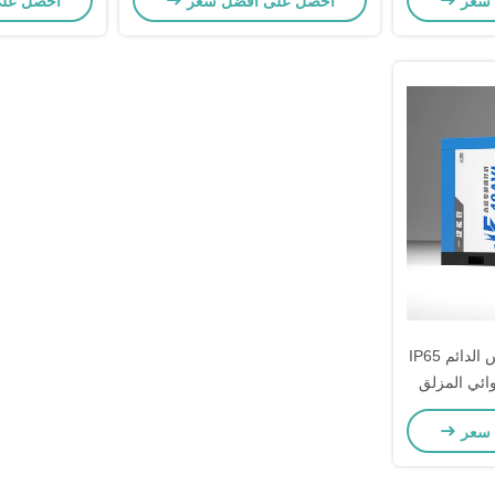
 سعر
احصل على أفضل سعر
احصل عل
غيل
التشغيل
40HP 30kw المغناطيس الدائم IP65
ائي المزلق
يت
 سعر