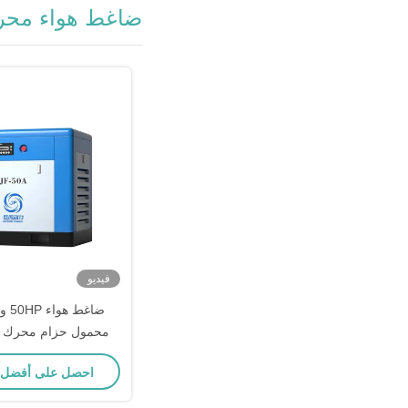
ضاغط هواء محرك
فيديو
ضاغط
كيلوواط 8 بار الضغط
احصل على أفضل