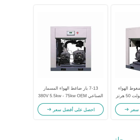
ضغوط الهواء
7-13 بار ضاغط الهواء المسمار
مدفوع بالموصل 380 فولت 50 هرتز
الصناعي 380V 5.5kw - 75kw OEM
مقبول
 سعر
احصل على أفضل سعر
ي مرحلتين