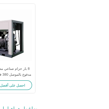
8 بار حزام صناعي م
3Ph أزرق لون محدد
احصل على أفضل
ضاغط هواء لولب