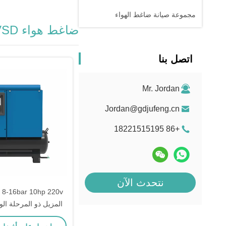
مجموعة صيانة ضاغط الهواء
ضاغط هواء VSD مغناطيسي دائم
اتصل بنا
Mr. Jordan
Jordan@gdjufeng.cn
+86 18221515195
نتحدث الآن
0v
المزيل ذو المرحلة الو