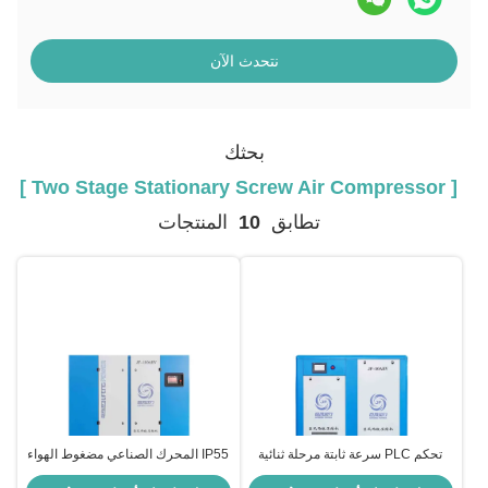
نتحدث الآن
بحثك
[ Two Stage Stationary Screw Air Compressor ]
تطابق
10
المنتجات
تحكم PLC سرعة ثابتة مرحلة ثنائية
IP55 المحرك الصناعي مضغوط الهواء
مقعد مضغوط الهواء المسمار سعة 3 -
المسمار مرحلتين الكهربائية 15KW -